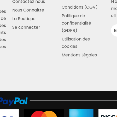
Contactez nous
N'
Conditions (CGV)
ma
Nous Connaître
des
off
Politique de
 de
La Boutique
confidentialité
des
Se connecter
(GDPR)
nts
Utilisation des
des
cookies
ues
Mentions Légales