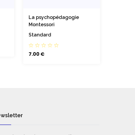
La psychopédagogie
Mon livr
Montessori
Standar
Standard
15.00 €
7.00 €
wsletter