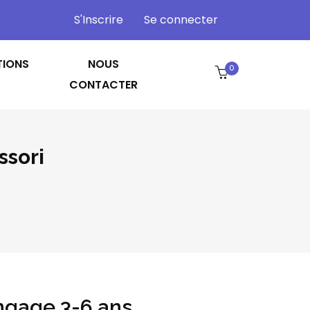
S'Inscrire
Se connecter
TIONS
NOUS
0
CONTACTER
ssori
ngage 3-6 ans