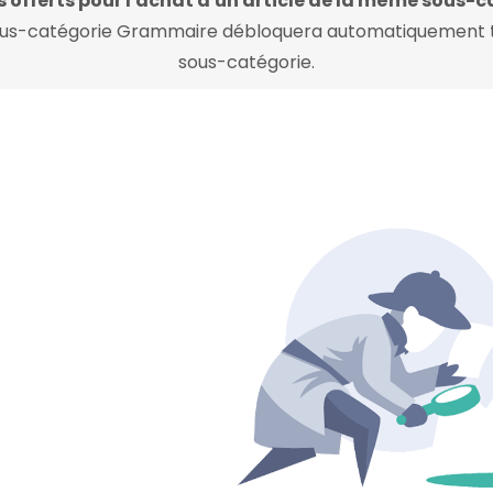
 offerts pour l'achat d'un article de la même sous-c
a sous-catégorie Grammaire débloquera automatiquement t
sous-catégorie.